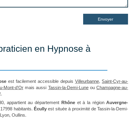
Envoyer
praticien en Hypnose à
ose
est facilement accessible depuis
Villeurbanne
,
Saint-Cyr-au-
u-Mont-d'Or
mais aussi
Tassin-la-Demi-Lune
ou
Champagne-au-
.
30, appartient au département
Rhône
et à la région
Auvergne-
t 17998 habitants.
Écully
est située à proximité de Tassin-la-Demi-
Lyon, Oullins.