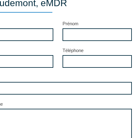
Baudemont, eMDR
Prénom
Téléphone
ge