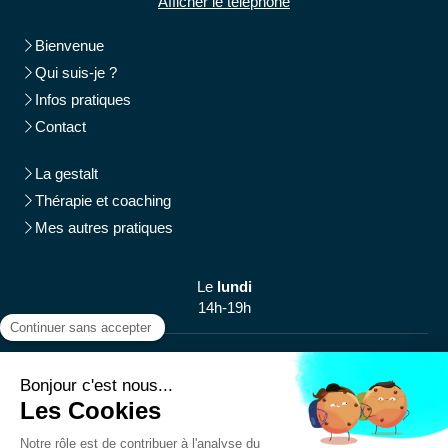
Afficher le téléphone
Bienvenue
Qui suis-je ?
Infos pratiques
Contact
La gestalt
Thérapie et coaching
Mes autres pratiques
Le
lundi
14h-19h
Du
mardi
au
jeudi
10h-19h
Plan du site